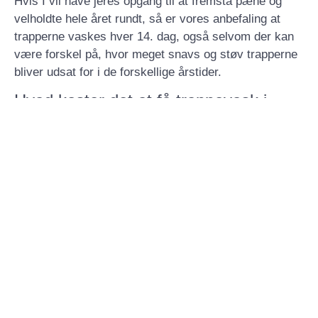
Hvis I vil have jeres opgang til at fremstå pæne og
velholdte hele året rundt, så er vores anbefaling at
trapperne vaskes hver 14. dag, også selvom der kan
være forskel på, hvor meget snavs og støv trapperne
bliver udsat for i de forskellige årstider.
Hvad koster det at få trappevask i
Aarhus?
Det afhænger helt af jeres behov og størrelse på
ejendom, men en normal trappeopgang i en
boligejendom anbefales trappevask hver 14. dag, for
at sikre at opgangen altid fremstår pæn og ren.
Skal vi tage en snak om, hvordan vi kan hjælpe med
jeres trappevask, så udfyld formularen og vi ringer til
dig,