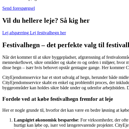
Send forespørgsel
Vil du hellere leje? Så kig her
Lej afspærring
Lej festivalhegn her
Festivalhegn – det perfekte valg til festiv
Når det kommer til at sikre byggepladser, afgrænsning af festivalområde
menneskeflowet, sikre områder og skabe ro og orden i miljøer, hvor 
disse hegn – især hvis behovet opstår gentagne gange. Her kommer Cit
CityEjendomsservice har et stort udvalg af hegn, herunder både midler
CityEjendomsservice skabt en enkel og problemfri proces, der inklude
byggeområder kan holdes sikre både under og udenfor arbejdstiden. De
Fordele ved at købe festivalhegn fremfor at leje
Her er nogle grunde til, hvorfor det kan være en bedre løsning at købe
Langsigtet økonomisk besparelse
: For virksomheder, der oft
hurtigt kan løbe op, især ved længerevarende projekter. CityEje