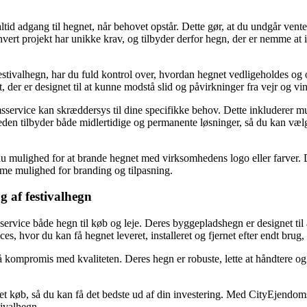
ltid adgang til hegnet, når behovet opstår. Dette gør, at du undgår vent
rt projekt har unikke krav, og tilbyder derfor hegn, der er nemme at inst
festivalhegn, har du fuld kontrol over, hvordan hegnet vedligeholdes og o
der er designet til at kunne modstå slid og påvirkninger fra vejr og vind
service kan skræddersys til dine specifikke behov. Dette inkluderer muli
n tilbyder både midlertidige og permanente løsninger, så du kan vælge 
 du mulighed for at brande hegnet med virksomhedens logo eller farver. 
mme mulighed for branding og tilpasning.
g af festivalhegn
ervice både hegn til køb og leje. Deres byggepladshegn er designet til
s, hvor du kan få hegnet leveret, installeret og fjernet efter endt brug
ompromis med kvaliteten. Deres hegn er robuste, lette at håndtere og des
et køb, så du kan få det bedste ud af din investering. Med CityEjendoms
tivalhegn.