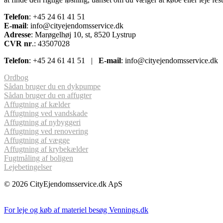
Telefon
: +45 24 61 41 51
E-mail
: info@cityejendomsservice.dk
Adresse
: Marøgelhøj 10, st, 8520 Lystrup
CVR nr
.: 43507028
Telefon
: +45 24 61 41 51 |
E-mail
: info@cityejendomsservice.d
Ordbog
Sådan bruger du en dykpumpe
Sådan bruger du en affugter
Affugtning af kælder
Affugtning ved vandskade
Affugtning af nybyggeri
Affugtning ved renovering
Affugtning af vægge
Affugtning af krybekælder
Fugtmåling af boligen
Lejebetingelser
© 2026 CityEjendomsservice.dk ApS
For leje og køb af materiel besøg Vennings.dk