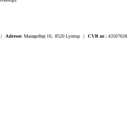
k
|
Adresse
: Marøgelhøj 10, 8520 Lystrup |
CVR nr
.: 43507028