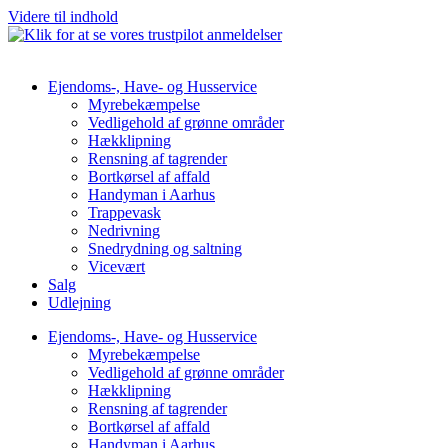
Videre til indhold
Ejendoms-, Have- og Husservice
Myrebekæmpelse
Vedligehold af grønne områder
Hækklipning
Rensning af tagrender
Bortkørsel af affald
Handyman i Aarhus
Trappevask
Nedrivning
Snedrydning og saltning
Vicevært
Salg
Udlejning
Ejendoms-, Have- og Husservice
Myrebekæmpelse
Vedligehold af grønne områder
Hækklipning
Rensning af tagrender
Bortkørsel af affald
Handyman i Aarhus