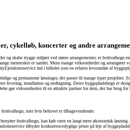
aller, cykelløb, koncerter og andre arrangem
r og skabe trygge miljøer ved større arrangementer, er festivalhegn en e
mange mennesker er samlet. Mens mange virksomheder og arrangører vælge
yEjendomsservice ind i billedet som en erfaren leverandør af byggeplad
tidige og permanente løsninger, der passer til mange typer projekter. So
rer levering, installation og nedtagning. Deres byggepladshegn er des
tte gør virksomheden til en attraktiv partner for dem, der har brug for
 festivalhegn, især hvis behovet er tilbagevendende:
e benytter festivalhegn, kan køb være en langt mere økonomisk løsning.
ndomsservice tilbyder konkurrencedygtige priser på leje af byggepladsh