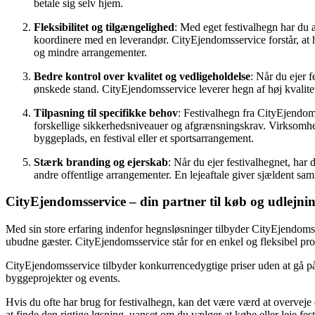
betale sig selv hjem.
Fleksibilitet og tilgængelighed
: Med eget festivalhegn har du a
koordinere med en leverandør. CityEjendomsservice forstår, at hve
og mindre arrangementer.
Bedre kontrol over kvalitet og vedligeholdelse
: Når du ejer 
ønskede stand. CityEjendomsservice leverer hegn af høj kvalitet, 
Tilpasning til specifikke behov
: Festivalhegn fra CityEjendoms
forskellige sikkerhedsniveauer og afgrænsningskrav. Virksomhede
byggeplads, en festival eller et sportsarrangement.
Stærk branding og ejerskab
: Når du ejer festivalhegnet, har
andre offentlige arrangementer. En lejeaftale giver sjældent sa
CityEjendomsservice – din partner til køb og udlejnin
Med sin store erfaring indenfor hegnsløsninger tilbyder CityEjendomss
ubudne gæster. CityEjendomsservice står for en enkel og fleksibel proce
CityEjendomsservice tilbyder konkurrencedygtige priser uden at gå på k
byggeprojekter og events.
Hvis du ofte har brug for festivalhegn, kan det være værd at overveje 
at finde den rigtige løsning, uanset om du vælger at købe eller leje fes