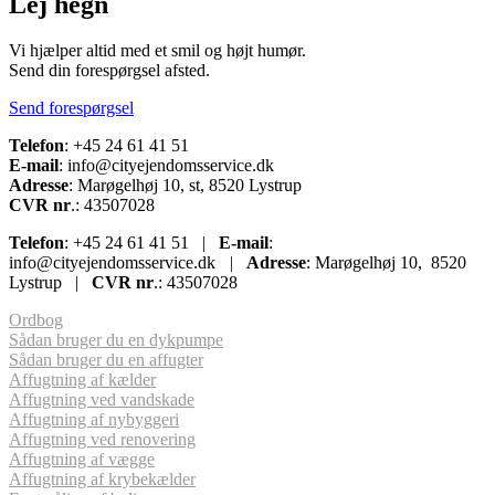
Lej hegn
Vi hjælper altid med et smil og højt humør.
Send din forespørgsel afsted.
Send forespørgsel
Telefon
: +45 24 61 41 51
E-mail
: info@cityejendomsservice.dk
Adresse
: Marøgelhøj 10, st, 8520 Lystrup
CVR nr
.: 43507028
Telefon
: +45 24 61 41 51 |
E-mail
:
info@cityejendomsservice.dk
|
Adresse
: Marøgelhøj 10, 8520
Lystrup |
CVR nr
.: 43507028
Ordbog
Sådan bruger du en dykpumpe
Sådan bruger du en affugter
Affugtning af kælder
Affugtning ved vandskade
Affugtning af nybyggeri
Affugtning ved renovering
Affugtning af vægge
Affugtning af krybekælder