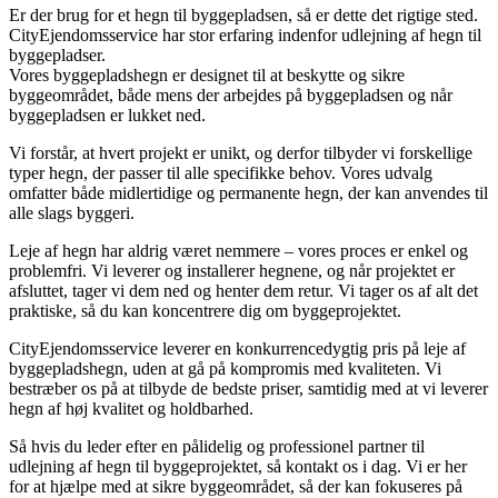
Er der brug for et hegn til byggepladsen, så er dette det rigtige sted.
CityEjendomsservice har stor erfaring indenfor udlejning af hegn til
byggepladser.
Vores byggepladshegn er designet til at beskytte og sikre
byggeområdet, både mens der arbejdes på byggepladsen og når
byggepladsen er lukket ned.
Vi forstår, at hvert projekt er unikt, og derfor tilbyder vi forskellige
typer hegn, der passer til alle specifikke behov. Vores udvalg
omfatter både midlertidige og permanente hegn, der kan anvendes til
alle slags byggeri.
Leje af hegn har aldrig været nemmere – vores proces er enkel og
problemfri. Vi leverer og installerer hegnene, og når projektet er
afsluttet, tager vi dem ned og henter dem retur. Vi tager os af alt det
praktiske, så du kan koncentrere dig om byggeprojektet.
CityEjendomsservice leverer en konkurrencedygtig pris på leje af
byggepladshegn, uden at gå på kompromis med kvaliteten. Vi
bestræber os på at tilbyde de bedste priser, samtidig med at vi leverer
hegn af høj kvalitet og holdbarhed.
Så hvis du leder efter en pålidelig og professionel partner til
udlejning af hegn til byggeprojektet, så kontakt os i dag. Vi er her
for at hjælpe med at sikre byggeområdet, så der kan fokuseres på