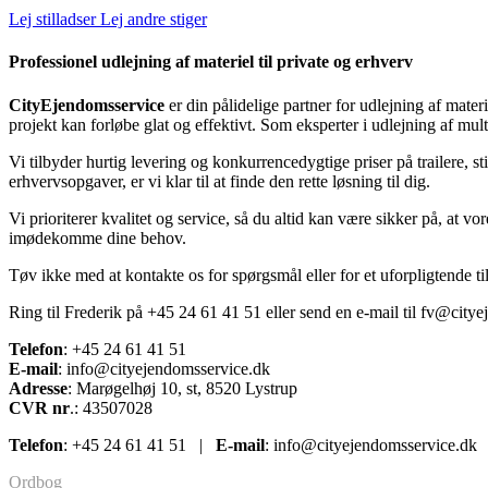
Lej stilladser
Lej andre stiger
Professionel udlejning af materiel til private og erhverv
CityEjendomsservice
er din pålidelige partner for udlejning af mater
projekt kan forløbe glat og effektivt. Som eksperter i udlejning af multi
Vi tilbyder hurtig levering og konkurrencedygtige priser på trailere, s
erhvervsopgaver, er vi klar til at finde den rette løsning til dig.
Vi prioriterer kvalitet og service, så du altid kan være sikker på, at vo
imødekomme dine behov.
Tøv ikke med at kontakte os for spørgsmål eller for et uforpligtende ti
Ring til Frederik på +45 24 61 41 51 eller send en e-mail til
fv@citye
Telefon
: +45 24 61 41 51
E-mail
: info@cityejendomsservice.dk
Adresse
: Marøgelhøj 10, st, 8520 Lystrup
CVR nr
.: 43507028
Telefon
: +45 24 61 41 51 |
E-mail
: info@cityejendomsservice.d
Ordbog