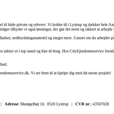
iel til både private og erhverv. Vi holder til i Lystrup og dækker hele Aa
stiger tilbyder vi også løsninger, der gør det nemt og sikkert at arbejde 
tilladser, nedbrydningsmateriel og meget mere. Uanset om du arbejder på e
res udstyr er i top stand og klar til brug. Hos CityEjendomsservice forstår
lbud.
jendomsservice.dk
. Vi ser frem til at hjælpe dig med dit næste projekt!
k
|
Adresse
: Marøgelhøj 10, 8520 Lystrup |
CVR nr
.: 43507028