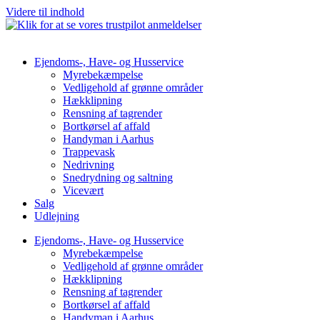
Videre til indhold
Ejendoms-, Have- og Husservice
Myrebekæmpelse
Vedligehold af grønne områder
Hækklipning
Rensning af tagrender
Bortkørsel af affald
Handyman i Aarhus
Trappevask
Nedrivning
Snedrydning og saltning
Vicevært
Salg
Udlejning
Ejendoms-, Have- og Husservice
Myrebekæmpelse
Vedligehold af grønne områder
Hækklipning
Rensning af tagrender
Bortkørsel af affald
Handyman i Aarhus