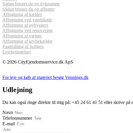
Sådan bruger du en dykpumpe
Sådan bruger du en affugter
Affugtning af kælder
Affugtning ved vandskade
Affugtning af nybyggeri
Affugtning ved renovering
Affugtning af vægge
Affugtning af krybekælder
Fugtmåling af boligen
Lejebetingelser
© 2026 CityEjendomsservice.dk ApS
For leje og køb af materiel besøg Vennings.dk
Udlejning
Du kan også ringe direkte til mig på:
+45 24 61 41 51
eller skrive på
Navn
Telefonnummer
E-mail