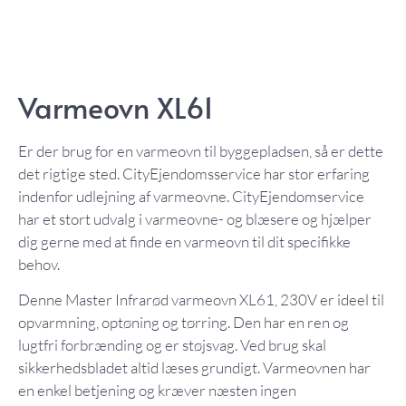
Varmeovn XL61
Er der brug for en varmeovn til byggepladsen, så er dette
det rigtige sted. CityEjendomsservice har stor erfaring
indenfor udlejning af varmeovne.
CityEjendomservice
har et stort udvalg i varmeovne- og blæsere og hjælper
dig gerne med at finde en varmeovn til dit specifikke
behov.
Denne Master Infrarød varmeovn XL61, 230V er id
eel til
opvarmning, optøning og tørring. Den har en r
en og
lugtfri forbrænding og er
støjsvag. Ved brug skal
sikkerhedsbladet altid læses grundigt. Varmeovnen har
en enkel
betjening og kræver næsten ingen