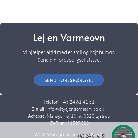
Lej en Varmeovn
Vi hjælper altid med et smil og højt humør.
Send din forespørgsel afsted.
SEND FORESPØRGSEL
Telefon
: +45 24 61 41 51
E-mail
: info@cityejendomsservice.dk
Adresse
: Marøgelhøj 10, st, 8520 Lystrup
CVR nr
.: 43507028
© 2026 CityEjendomsservice.dk ApS
+45 24 61 41 51